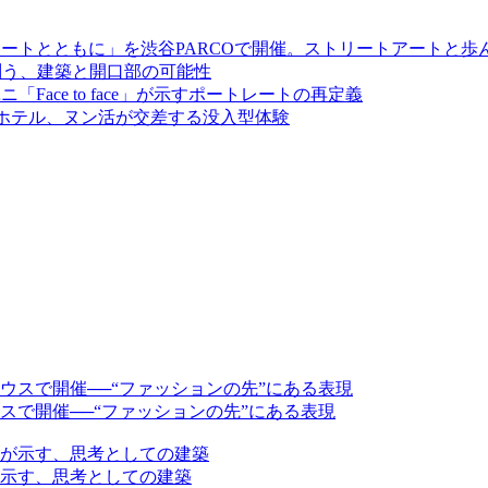
!! _50年、ストリートとともに」を渋谷PARCOで開催。ストリートアート
が問う、建築と開口部の可能性
ace to face」が示すポートレートの再定義
m”──音楽、ホテル、ヌン活が交差する没入型体験
スで開催──“ファッションの先”にある表現
示す、思考としての建築