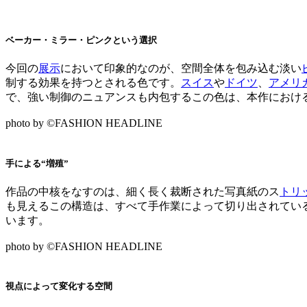
ベーカー・ミラー・ピンクという選択
今回の
展示
において印象的なのが、空間全体を包み込む淡い
制する効果を持つとされる色です。
スイス
や
ドイツ
、
アメリ
で、強い制御のニュアンスも内包するこの色は、本作におけ
photo by ©FASHION HEADLINE
手による“増殖”
作品の中核をなすのは、細く長く裁断された写真紙のス
トリ
も見えるこの構造は、すべて手作業によって切り出されてい
います。
photo by ©FASHION HEADLINE
視点によって変化する空間