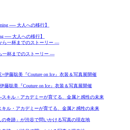
ecoming ── 大人への移行】
ら一杯までのストーリー —
『Couture on Ice』衣装＆写真展開催
スキル・アカデミーが育てる、金属と感性の未来