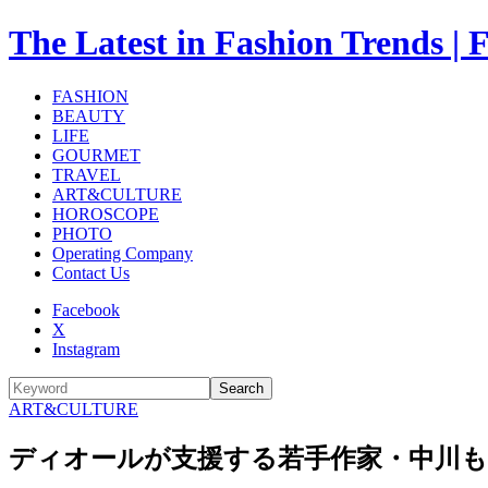
The Latest in Fashion Trend
FASHION
BEAUTY
LIFE
GOURMET
TRAVEL
ART&CULTURE
HOROSCOPE
PHOTO
Operating Company
Contact Us
Facebook
X
Instagram
Search
ART&CULTURE
ディオールが支援する若手作家・中川もも、京