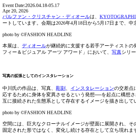
Event Date:
2026.04.18-05.17
Apr 20, 2026
パルファン・クリスチャン・ディオール
は、
KYOTOGRAPHI
ートしています。会期は2026年4月18日から5月17日まで、
photo by ©FASHION HEADLINE
本展は、
ディオール
が継続的に支援する若手アーティストの発
フィー＆ビジュアル アーツ アワード」において、
写真
シリーズ
写真の拡張としてのインスタレーション
中川氏の作品は、写真、
彫刻
、
インスタレーション
の交差点に
応するために身体を変異させるという発想──を起点に構想
互に接続された生態系として存在するイメージを描き出して
photo by ©FASHION HEADLINE
空間には、巨大なクローナルイメージが壁面に展開され、そ
固定された形ではなく、変化し続ける存在として立ち現れま