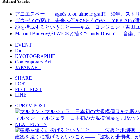
Related Articles
アニエスベー、「agnès b. on aime le graff
ガウディの窓は、未来へ何をひらくのか──YKK AP
顔を構成するということ——キム・ヨンジュン × 吉田ユニ「F
Marriott BonvoyがTWICEと描く“Candy Drea
EVENT
Dior
KYOTOGRAPHIE
Contemporary Art
JAPANART
SHARE
POST
PINTEREST
LINE
< PREV POST
マルタン・マルジェラ、日本初の大規模個展を九段ハウ
NEXT POST >
建築を遠くに投げるということ——「波板と珊瑚礁」が