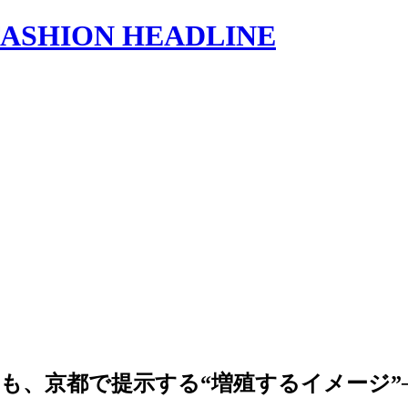
s | FASHION HEADLINE
都で提示する“増殖するイメージ”──KG＋