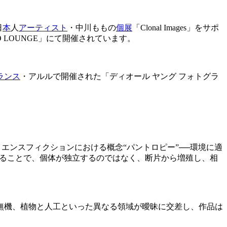
日
本
人
アーティスト
・中川ももの
個展
「Clonal Images」をサポ
SOO LOUNGE」にて開催されています。
ランス
・アルルで開催された「ディオール ヤング フォトグラ
、サイエンスフィクションにおける概念“パントロピー”──環境に適
ることで、個体が独立するのではなく、断片から増殖し、相
無機、植物と人工といった異なる領域が曖昧に交差し、作品は