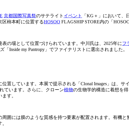
E
京都国際写真祭
のサテライト
イベント
「KG＋」において、
中京区柿本町に位置する
HOSOO
FLAGSHIP STORE内の「HO
表の場として位置づけられています。中川氏は、2025年に
フ
「Inside my Pantropy」でファイナリストに選出されました。
位置しています。本展で提示される「Clonal Images」は
されています。さらに、クローン
植物
の生物学的構造に着想を得
います。
の周囲には膜のような質感を持つ要素が配置されます。有機と
す。