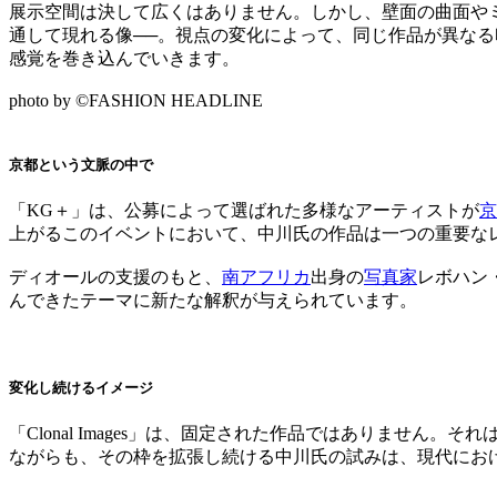
展示空間は決して広くはありません。しかし、壁面の曲面や
通して現れる像──。視点の変化によって、同じ作品が異な
感覚を巻き込んでいきます。
photo by ©FASHION HEADLINE
京都という文脈の中で
「KG＋」は、公募によって選ばれた多様なアーティストが
京
上がるこのイベントにおいて、中川氏の作品は一つの重要な
ディオールの支援のもと、
南アフリカ
出身の
写真家
レボハン
んできたテーマに新たな解釈が与えられています。
変化し続けるイメージ
「Clonal Images」は、固定された作品ではありませ
ながらも、その枠を拡張し続ける中川氏の試みは、現代にお