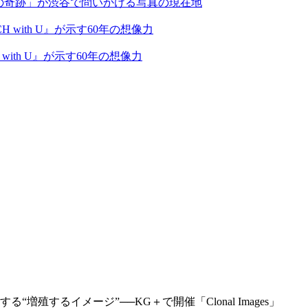
の奇跡」が渋谷で問いかける写真の現在地
ith U』が示す60年の想像力
殖するイメージ”──KG＋で開催「Clonal Images」