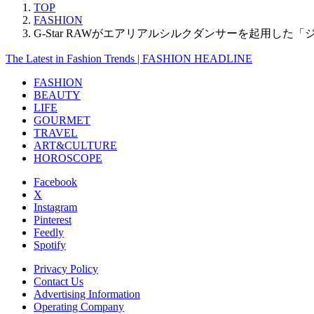
TOP
FASHION
G-Star RAWがエアリアルシルクダンサーを起用し
The Latest in Fashion Trends | FASHION HEADLINE
FASHION
BEAUTY
LIFE
GOURMET
TRAVEL
ART&CULTURE
HOROSCOPE
Facebook
X
Instagram
Pinterest
Feedly
Spotify
Privacy Policy
Contact Us
Advertising Information
Operating Company