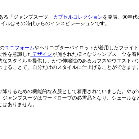
ある「ジャンプスーツ」
カプセルコレクション
を発表。90年
タイルはその時代からのインスピレーションです。
の
ユニフォーム
やヘリコプターパイロットが着用したフライト
動性を意識した
デザイン
が施された様々なジャンプスーツを着
的なスタイルを提供し、かつ伸縮性のあるカフスやウエストバ
わせることで、自分だけのスタイルに仕上げることができます
び降りるための機能的な衣服として着用されていました。やが
で、ジャンプスーツはワードローブの必需品となり、シェールな
とはありません。