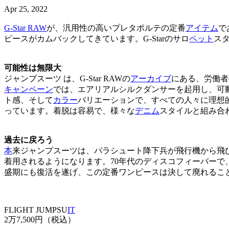
Apr 25, 2022
G-Star RAW
が、汎用性の高いプレタポルテの定番
アイテム
で
ピースがカムバックしてきています。G-Starのサロ
ペット
ス
可能性は無限大
ジャンプスーツ は、G-Star RAWの
アーカイブ
にある、労働者
キャンペーン
では、エアリアルシルクダンサーを起用し、可
ト感、そして
カラー
バリエーションで、すべての人々に理想
っています。着脱は容易で、様々な
デニム
スタイルと組み合
過去に戻ろう
本
来ジャンプスーツは、パラシュート降下兵が飛行機から飛
着用されるようになります。70年代のディスコフィーバー
盛期にも復活を遂げ、この定番ワンピースは決して廃れるこ
FLIGHT JUMPSU
IT
2万7,500円（税込）