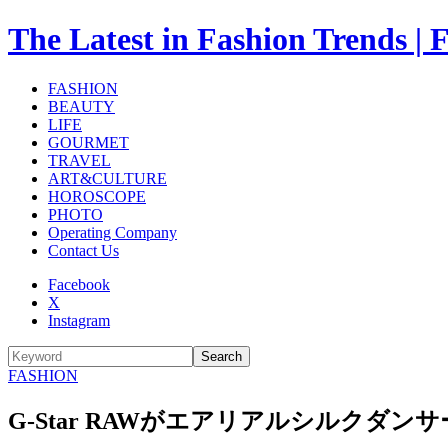
The Latest in Fashion Trend
FASHION
BEAUTY
LIFE
GOURMET
TRAVEL
ART&CULTURE
HOROSCOPE
PHOTO
Operating Company
Contact Us
Facebook
X
Instagram
Search
FASHION
G-Star RAWがエアリアルシルク