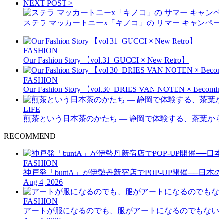
NEXT POST >
ステラ マッカートニーx「キノコ」の サマー キャン
FASHION
Our Fashion Story 【vol.31_GUCCI × New Retro】
FASHION
Our Fashion Story 【vol.30_DRIES VAN NOTEN × B
LIFE
煎茶という日本茶のかたち — 静岡で体験する、茶葉か
RECOMMEND
FASHION
神戸発「buntA」が伊勢丹新宿店でPOP-UP開催──
Aug 4, 2026
FASHION
アートが服になるのでも、服がアートになるのでもない──A-PO