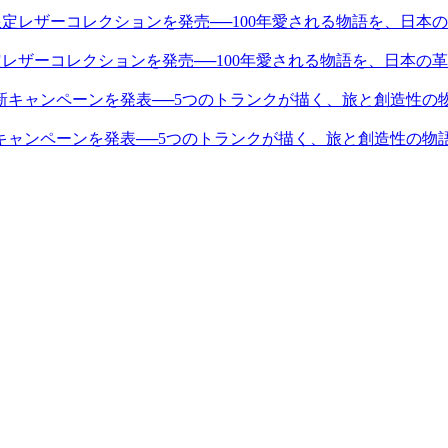
限定レザーコレクションを発売──100年愛される物語を、日本の
キャンペーンを発表──5つのトランクが描く、旅と創造性の物