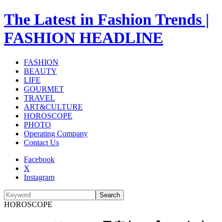
The Latest in Fashion Trends |
FASHION HEADLINE
FASHION
BEAUTY
LIFE
GOURMET
TRAVEL
ART&CULTURE
HOROSCOPE
PHOTO
Operating Company
Contact Us
Facebook
X
Instagram
Search
HOROSCOPE