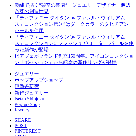
刺繍で描く“架空の楽園”。ジュエリーデザイナー渡辺
奈菜の創造世界
「ティファニー タイタン by ファレル・ウィリアム
ス」コレクション第3弾はダークカラーのタヒチアン
パールを使用
「ティファニー タイタン by ファレル・ウィリアム
ス」コレクションにフレッシュ ウォーター パールを使
った新作が登場
ピアジェがブランド創立150周年。アイコンコレクショ
ン「ポセション」から記念の新作リングが登場
ジュエリー
ポップアップショップ
伊勢丹新宿
新作ジュエリー
Isetan Shinjuku
Pop-up Shop
Jewelry
SHARE
POST
PINTEREST