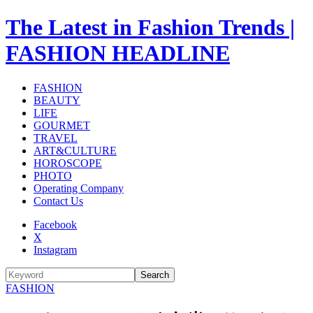
The Latest in Fashion Trends |
FASHION HEADLINE
FASHION
BEAUTY
LIFE
GOURMET
TRAVEL
ART&CULTURE
HOROSCOPE
PHOTO
Operating Company
Contact Us
Facebook
X
Instagram
Search
FASHION