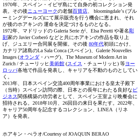
1970年、スペイン・イビザ島にて⾃⾝の初コレクション発
表。その後
ニューヨーク
の⽼舗
百貨店
、 bloomingdaleʼs (ブル
ーミングデールズ)にて展⽰販売を⾏う機会に恵まれ、それ
が後のホアキンの 運命を決定づけるものとなる。
1972年、マドリッドの Galeria Serie が、Elsa Peretti や著名
彫
刻
家の Javier Corberó などと共にホアキンの作品を取り上
げ、ジュエリー合同展を開催。その後
80年代
初頭にかけ、
カナリア諸島のLa Sala Conca (スぺイン)、Galerie Nouvelles
Images (
オランダ
・ハーグ)、The Museum of Modern Art in
Zurich / チューリッヒ
美術館
(
スイス
・チューリッヒ) 等
ヨー
ロッパ
各地で作品を発表し、キャリアを不動のものとしてい
く。
2013年、⽇本スペイン交流400周年事業における皇太⼦殿下
（当時）スペイン訪問の際、⽇本との⻑年にわたる良好な
ビ
ジネス
関係構築の功労者として、スペイン王室より晩餐会に
招待される。2018年10⽉、26回⽬の来⽇を果たす。2022年、
キャリア50周年を記念するコレクション、LINEA（リネ
ア）を発表。
ホアキン・べラオ/Courtesy of JOAQUIN BERAO