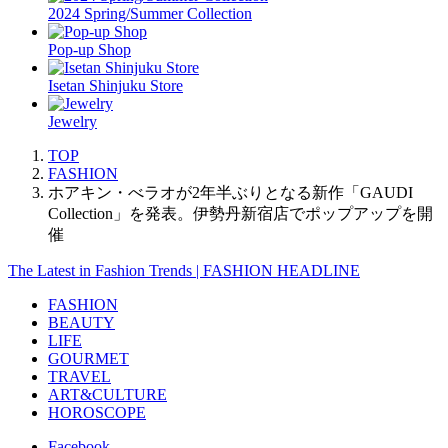
2024 Spring/Summer Collection
Pop-up Shop
Isetan Shinjuku Store
Jewelry
TOP
FASHION
ホアキン・べラオが2年半ぶりとなる新作「GAUDI
Collection」を発表。伊勢丹新宿店でポップアップを開
催
The Latest in Fashion Trends | FASHION HEADLINE
FASHION
BEAUTY
LIFE
GOURMET
TRAVEL
ART&CULTURE
HOROSCOPE
Facebook