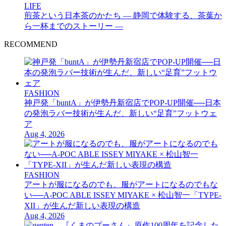
LIFE
煎茶という日本茶のかたち — 静岡で体験する、茶葉か
ら一杯までのストーリー —
RECOMMEND
FASHION
神戸発「buntA」が伊勢丹新宿店でPOP-UP開催──日本
の発泡ラバー技術が生んだ、新しい“足育”フットウェ
ア
Aug 4, 2026
FASHION
アートが服になるのでも、服がアートになるのでもな
い──A-POC ABLE ISSEY MIYAKE × 松山智一「TYPE-
XII」が生んだ新しい表現の構造
Aug 4, 2026