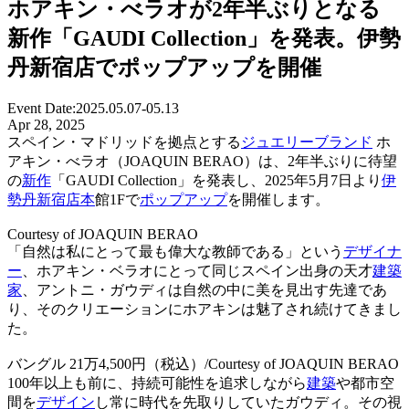
ホアキン・べラオが2年半ぶりとなる
新作「GAUDI Collection」を発表。伊勢
丹新宿店でポップアップを開催
Event Date:
2025.05.07-05.13
Apr 28, 2025
スペイン・マドリッドを拠点とする
ジュエリーブランド
ホ
アキン・べラオ（JOAQUIN BERAO）は、2年半ぶりに待望
の
新作
「GAUDI Collection」を発表し、2025年5⽉7⽇より
伊
勢丹新宿店
本
館1Fで
ポップアップ
を開催します。
Courtesy of JOAQUIN BERAO
「⾃然は私にとって最も偉⼤な教師である」という
デザイナ
ー
、ホアキン・ベラオにとって同じスペイン出⾝の天才
建築
家
、アントニ・ガウディは⾃然の中に美を⾒出す先達であ
り、そのクリエーションにホアキンは魅了され続けてきまし
た。
バングル 21万4,500円（税込）/Courtesy of JOAQUIN BERAO
100年以上も前に、持続可能性を追求しながら
建築
や都市空
間を
デザイン
し常に時代を先取りしていたガウディ。その視