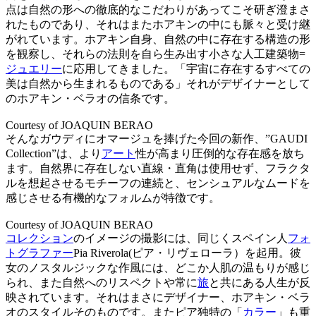
点は⾃然の形への徹底的なこだわりがあってこそ研ぎ澄まさ
れたものであり、それはまたホアキンの中にも脈々と受け継
がれています。ホアキン⾃⾝、⾃然の中に存在する構造の形
を観察し、それらの法則を⾃ら⽣み出す⼩さな⼈⼯建築物=
ジュエリー
に応⽤してきました。「宇宙に存在するすべての
美は⾃然から⽣まれるものである」それがデザイナーとして
のホアキン・ベラオの信条です。
Courtesy of JOAQUIN BERAO
そんなガウディにオマージュを捧げた今回の新作、”GAUDI
Collection”は、より
アート
性が⾼まり圧倒的な存在感を放ち
ます。⾃然界に存在しない直線・直⾓は使⽤せず、フラクタ
ルを想起させるモチーフの連続と、センシュアルなムードを
感じさせる有機的なフォルムが特徴です。
Courtesy of JOAQUIN BERAO
コレクション
のイメージの撮影には、同じくスペイン⼈
フォ
トグラファー
Pia Riverola(ピア・リヴェローラ）を起⽤。彼
⼥のノスタルジックな作⾵には、どこか⼈肌の温もりが感じ
られ、また⾃然へのリスペクトや常に
旅
と共にある⼈⽣が反
映されています。それはまさにデザイナー、ホアキン・ベラ
オのスタイルそのものです。またピア独特の「
カラー
」も重