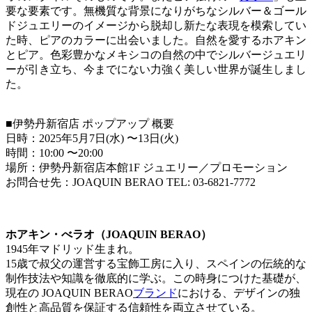
要な要素です。無機質な背景になりがちなシルバー＆ゴール
ドジュエリーのイメージから脱却し新たな表現を模索してい
た時、ピアのカラーに出会いました。⾃然を愛するホアキン
とピア。⾊彩豊かなメキシコの⾃然の中でシルバージュエリ
ーが引き⽴ち、今までにない⼒強く美しい世界が誕⽣しまし
た。
■伊勢丹新宿店 ポップアップ 概要
⽇時：2025年5⽉7⽇(⽔) 〜13⽇(⽕)
時間：10:00 〜20:00
場所：伊勢丹新宿店本館1F ジュエリー／プロモーション
お問合せ先：JOAQUIN BERAO TEL: 03-6821-7772
ホアキン・べラオ（JOAQUIN BERAO）
1945年マドリッド⽣まれ。
15歳で叔⽗の運営する宝飾⼯房に⼊り、スペインの伝統的な
制作技法や知識を徹底的に学ぶ。この時⾝につけた基礎が、
現在の JOAQUIN BERAO
ブランド
における、デザインの独
創性と⾼品質を保証する信頼性を両⽴させている。